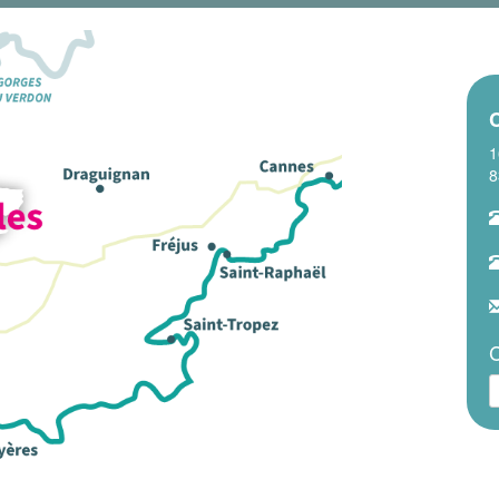
1
8
C