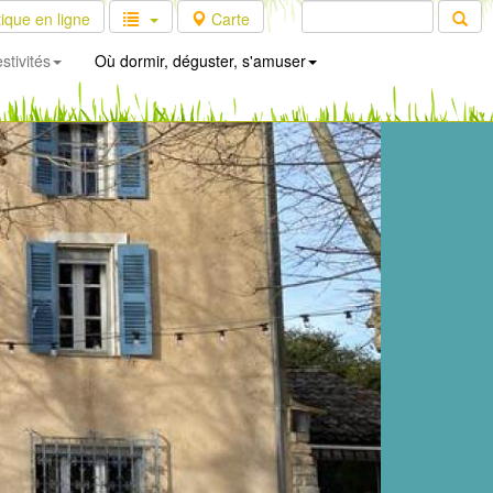
ique en ligne
Carte
stivités
Où dormir, déguster, s'amuser