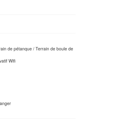
ain de pétanque / Terrain de boule de
atif Wifi
e
manger