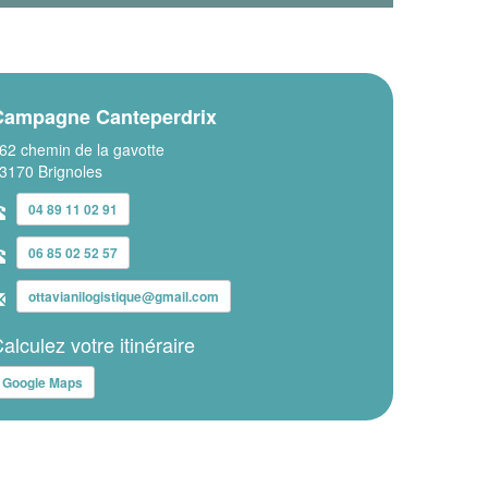
Campagne Canteperdrix
62 chemin de la gavotte
3170 Brignoles
04 89 11 02 91
06 85 02 52 57
ottavianilogistique@gmail.com
alculez votre itinéraire
Google Maps