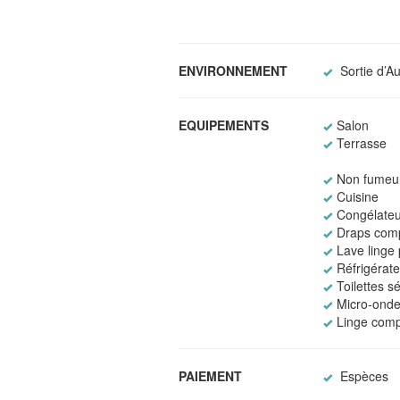
ENVIRONNEMENT
Sortie d’A
EQUIPEMENTS
Salon
Terrasse
Non fumeu
Cuisine
Congélateu
Draps comp
Lave linge p
Réfrigérat
Toilettes s
Micro-ond
Linge comp
PAIEMENT
Espèces