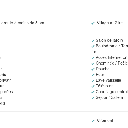
utoroute à moins de 5 km
Village à -2 km
Salon de jardin
Boulodrome / Terr
fort
r
Accès Internet priv
Cheminée / Poêl
r
Douche
ris
Four
rivatif
Lave vaisselle
eur
Télévision
éparées
Chauffage central
es
Séjour / Salle à 
ris
Virement