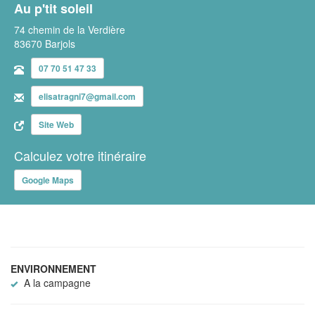
Au p'tit soleil
74 chemin de la Verdière
83670 Barjols
07 70 51 47 33
elisatragni7@gmail.com
Site Web
Calculez votre itinéraire
Google Maps
ENVIRONNEMENT
A la campagne