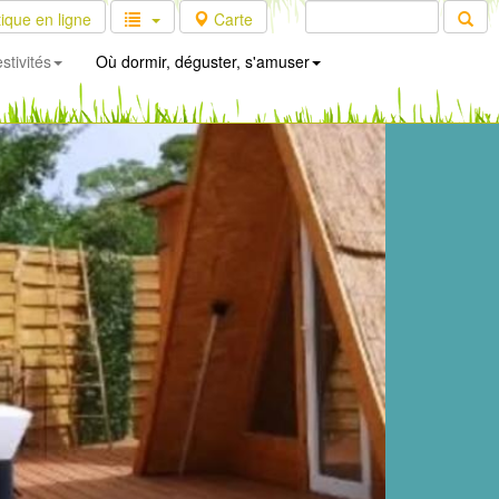
ique en ligne
Carte
stivités
Où dormir, déguster, s'amuser