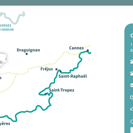
1
8
C