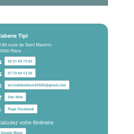
Cabane Tipi
189 route de Saint Maximin
3560 Rians
06 21 65 74 83
07 70 64 14 56
terredebonheur83560@gmail.com
Site Web
Page Facebook
alculez votre itinéraire
Google Maps