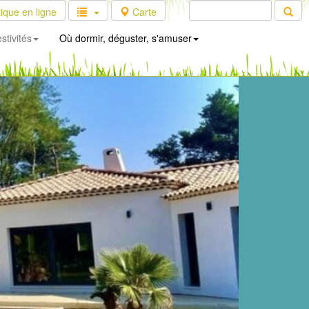
ique en ligne
Carte
stivités
Où dormir, déguster, s'amuser