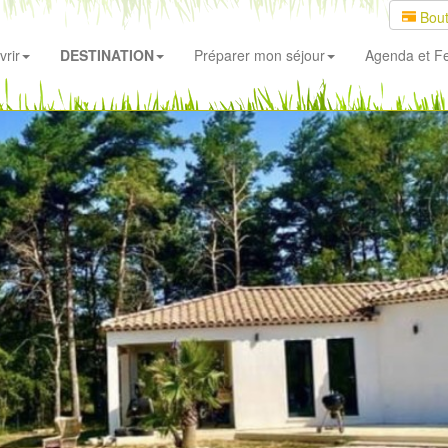
Bout
rir
DESTINATION
Préparer mon séjour
Agenda
et Fe