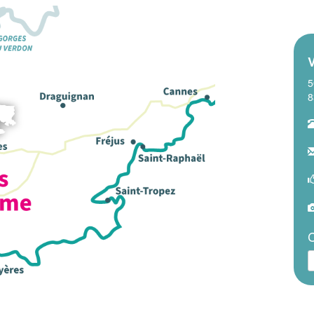
V
5
8
C