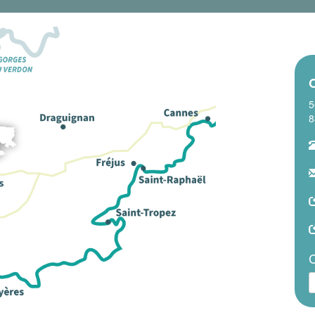
O
5
8
C