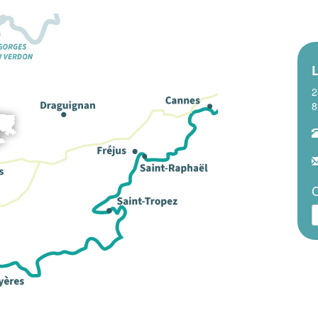
L
2
8
C