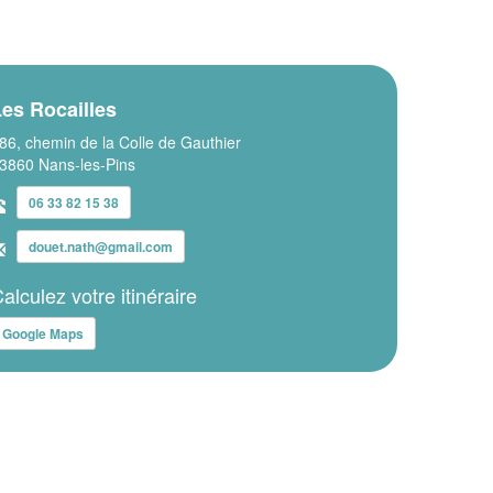
es Rocailles
86, chemin de la Colle de Gauthier
3860 Nans-les-Pins
06 33 82 15 38
douet.nath@gmail.com
alculez votre itinéraire
Google Maps