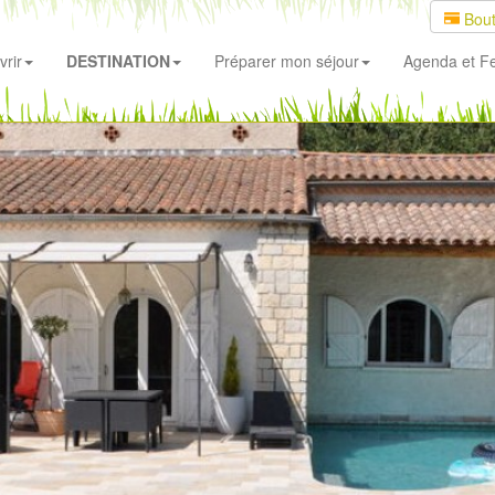
Bout
rir
DESTINATION
Préparer mon séjour
Agenda
et Fe