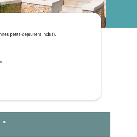
nnes petits-déjeuners inclus).
on.
s au