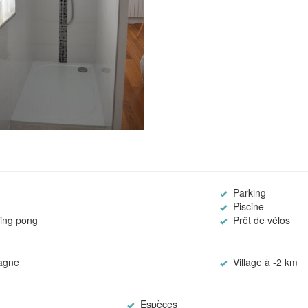
Parking
Piscine
ing pong
Prêt de vélos
agne
Village à -2 km
Espèces