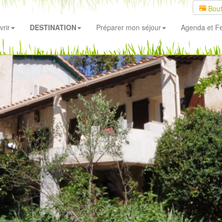
Bout
rir
DESTINATION
Préparer mon séjour
Agenda
et Fe