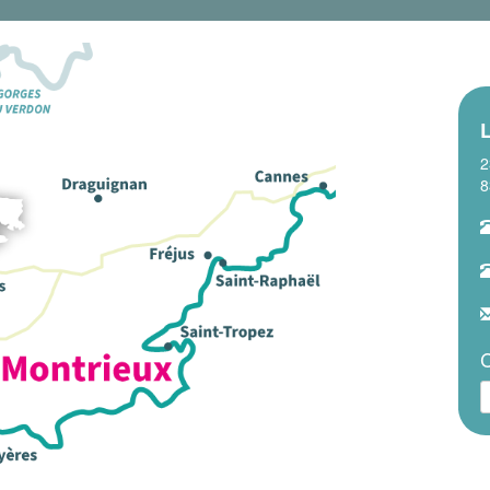
2
8
C