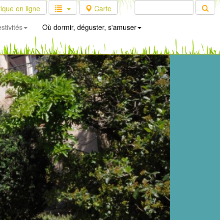
ique en ligne
Carte
stivités
Où dormir, déguster, s'amuser