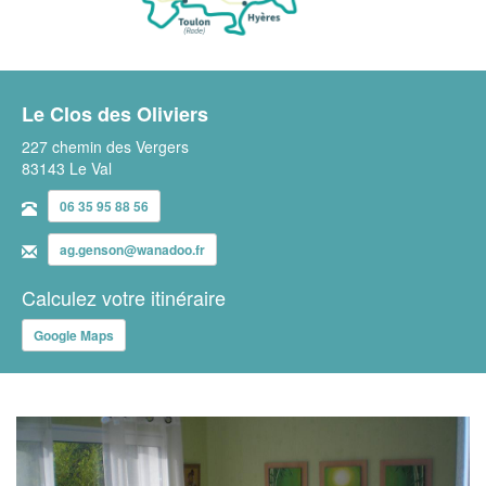
Le Clos des Oliviers
227 chemin des Vergers
83143 Le Val
06 35 95 88 56
ag.genson@wanadoo.fr
Calculez votre itinéraire
Google Maps