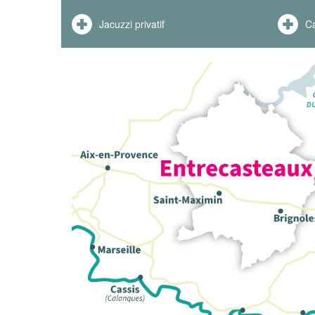
Jacuzzi privatif
C