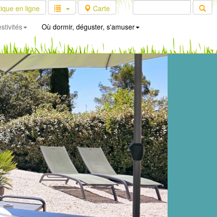
ique en ligne
Carte
stivités
Où dormir, déguster, s'amuser