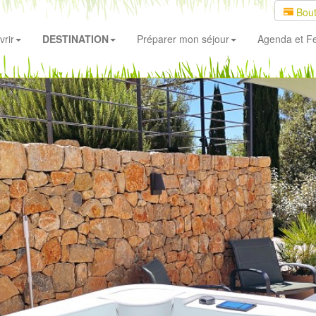
Bout
rir
DESTINATION
Préparer mon séjour
Agenda
et Fe