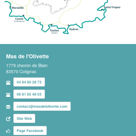
Mas de l'Olivette
1779 chemin de Blain
83570 Cotignac
04 94 80 28 73
06 61 65 48 03
contact@masdelolivette.com
Site Web
Page Facebook