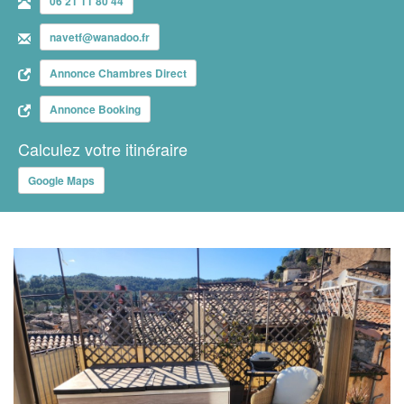
06 21 11 80 44
navetf@wanadoo.fr
Annonce Chambres Direct
Annonce Booking
Calculez votre itinéraire
Google Maps