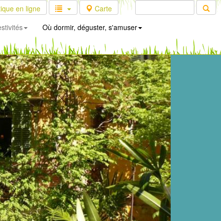
ique en ligne
Carte
stivités
Où dormir, déguster, s'amuser