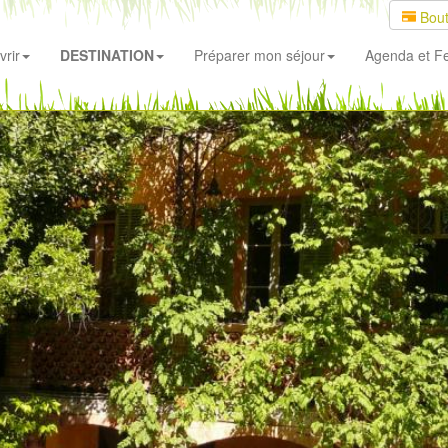
Bout
rir
DESTINATION
Préparer mon séjour
Agenda
et Fe