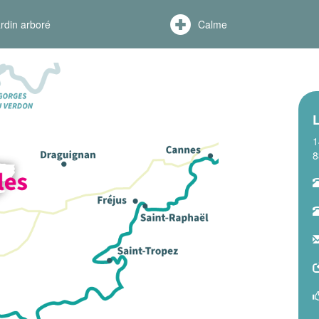
rdin arboré
Calme
1
8