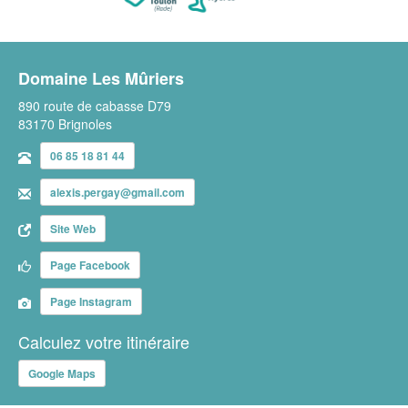
Domaine Les Mûriers
890 route de cabasse D79
83170 Brignoles
06 85 18 81 44
alexis.pergay@gmail.com
Site Web
Page Facebook
Page Instagram
Calculez votre itinéraire
Google Maps