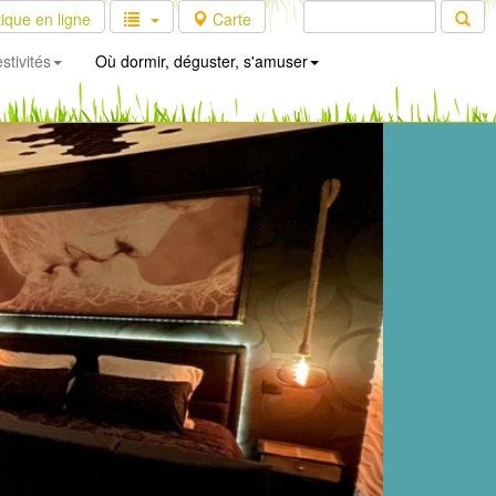
ique en ligne
Carte
stivités
Où dormir, déguster, s'amuser