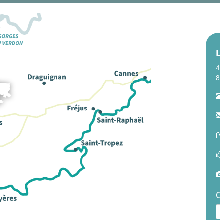
L
4
8
C