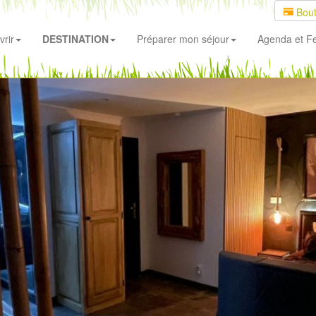
Bout
rir
DESTINATION
Préparer mon séjour
Agenda
et Fe