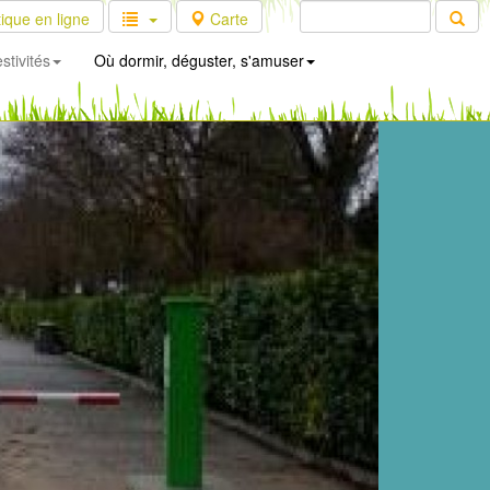
ique en ligne
Carte
stivités
Où dormir, déguster, s'amuser