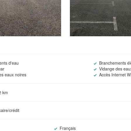
nts d'eau
Branchements éle
ar
Vidange des eaux
s eaux noires
Accès Internet Wi
-2 km
aire/crédit
Français