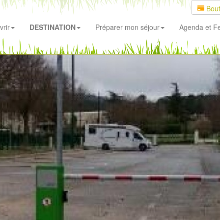
Bout
rir
DESTINATION
Préparer mon séjour
Agenda
et Fe