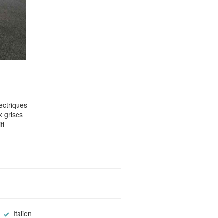
ctriques
 grises
fi
Italien