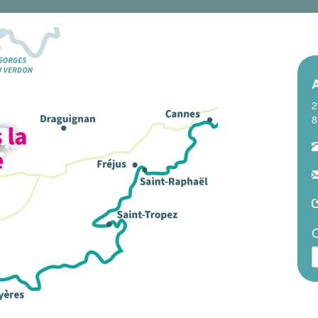
2
8
C