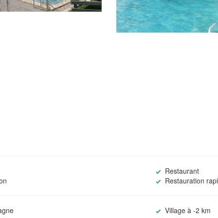
Restaurant
on
Restauration rap
agne
Village à -2 km