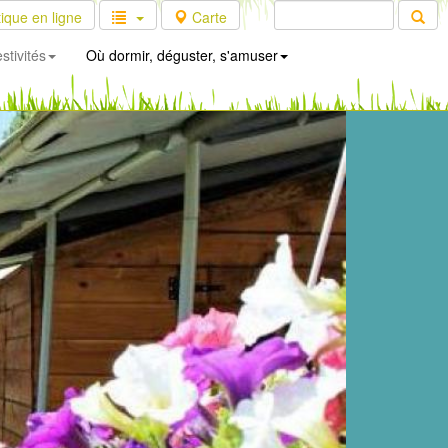
ique en ligne
Carte
stivités
Où dormir, déguster, s'amuser