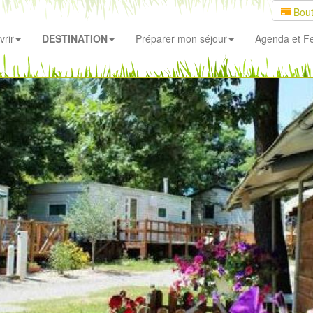
Bout
rir
DESTINATION
Préparer mon séjour
Agenda
et Fe