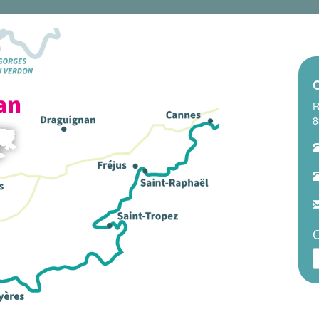
C
R
8
C