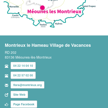
Montrieux le Hameau Village de Vacances
RD 202
83136 Méounes-lès-Montrieux
04 22 14 04 10
04 22 57 02 00
flora@montrieux.org
Site Web
Page Facebook