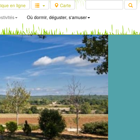
ique en ligne
Carte
stivités
Où dormir, déguster, s'amuser