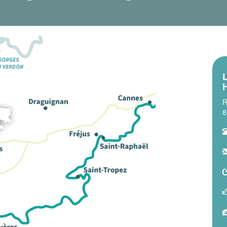
L
H
R
8