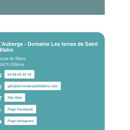
'Auberge - Domaine Les terres de Saint
ilaire
oute de Rians
3470 Ollières
04 98 05 40 10
gite@terresdesainthilaire.com
Site Web
Page Facebook
Page Instagram