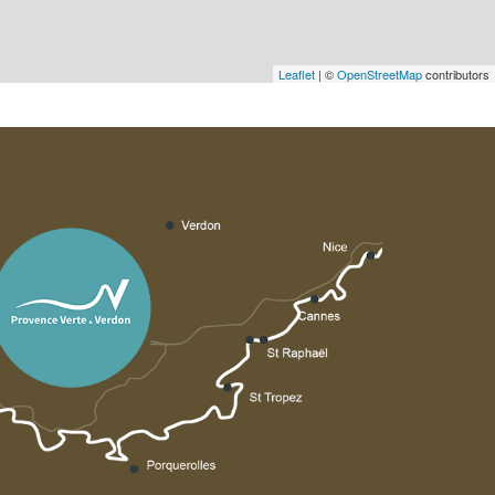
Leaflet
| ©
OpenStreetMap
contributors