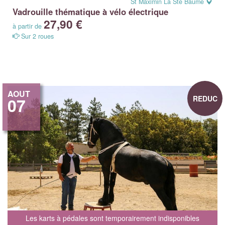
St Maximin La Ste Baume
Vadrouille thématique à vélo électrique
27,90 €
à partir de
Sur 2 roues
AOUT
REDUC
07
Les karts à pédales sont temporairement indisponibles