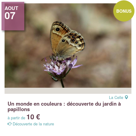
AOUT
BONUS
07
La Celle
Un monde en couleurs : découverte du jardin à
papillons
10 €
à partir de
Découverte de la nature