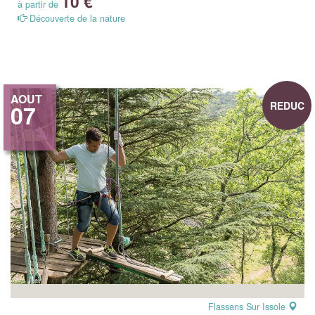
10 €
à partir de
Découverte de la nature
AOUT
REDUC
07
Flassans Sur Issole