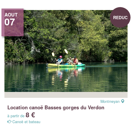
AOUT
REDUC
07
Montmeyan
Location canoë Basses gorges du Verdon
8 €
à partir de
Canoë et bateau