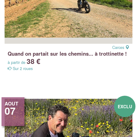
Carces
Quand on partait sur les chemins... à trottinette !
38 €
à partir de
Sur 2 roues
AOUT
EXCLU
07