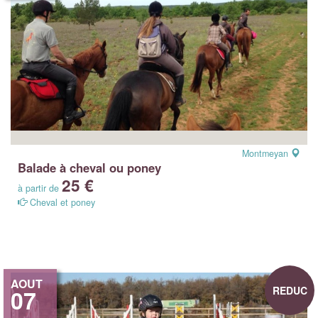
Montmeyan
Balade à cheval ou poney
25 €
à partir de
Cheval et poney
AOUT
REDUC
07