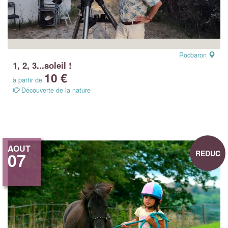
Rocbaron
1, 2, 3...soleil !
10 €
à partir de
Découverte de la nature
AOUT
REDUC
07