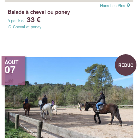
Nans Les Pins
Balade à cheval ou poney
33 €
à partir de
Cheval et poney
AOUT
REDUC
07