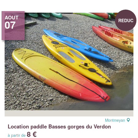
AOUT
REDUC
07
Montmeyan
Location paddle Basses gorges du Verdon
8 €
à partir de