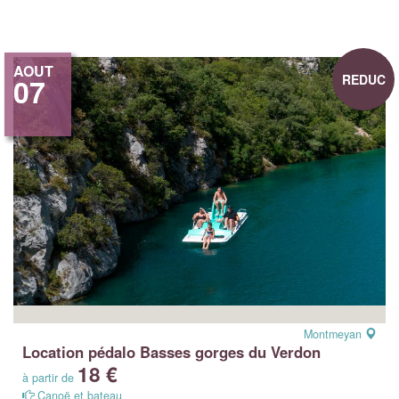
AOUT
REDUC
07
Montmeyan
Location pédalo Basses gorges du Verdon
18 €
à partir de
Canoë et bateau