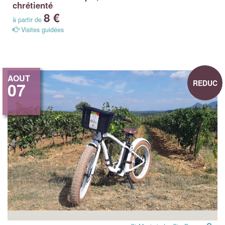
chrétienté
8 €
à partir de
Visites guidées
AOUT
REDUC
07