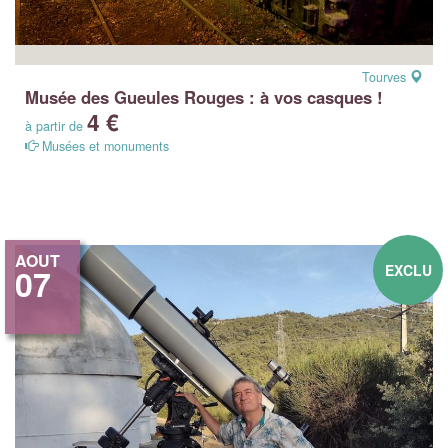
Tourves
Musée des Gueules Rouges : à vos casques !
4 €
à partir de
Musées et monuments
AOUT
EXCLU
07