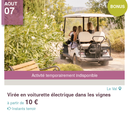
AOUT
BONUS
07
Activité temporairement indisponible
Le Val
Virée en voiturette électrique dans les vignes
10 €
à partir de
Instants terroir