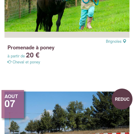
Brignoles
Promenade à poney
20 €
à partir de
Cheval et poney
AOUT
REDUC
07