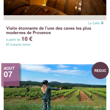
La Celle
Visite étonnante de l'une des caves les plus
modernes de Provence
10 €
à partir de
Instants terroir
AOUT
REDUC
07