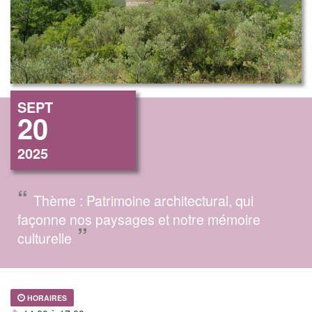
SEPT
20
2025
“
Thème : Patrimoine architectural, qui
façonne nos paysages et notre mémoire
”
culturelle
HORAIRES