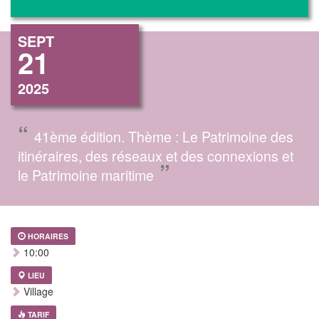
SEPT
21
2025
“
41ème édition. Thème : Le Patrimoine des
itinéraires, des réseaux et des connexions et
”
le Patrimoine maritime
HORAIRES
10:00
LIEU
Village
TARIF