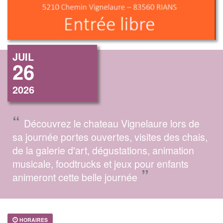
JUIL
26
2026
“
Découvrez le chateau Vignelaure lors de
sa journée portes ouvertes, visites des chais,
de la galerie d'art, dégustations, animation
musicale, foodtrucks et jeux pour enfants
”
animeront cette belle journée
HORAIRES