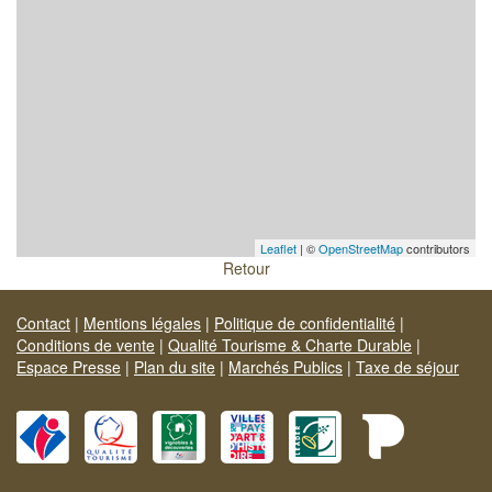
Leaflet
| ©
OpenStreetMap
contributors
Retour
Contact
|
Mentions légales
|
Politique de confidentialité
|
Conditions de vente
|
Qualité Tourisme & Charte Durable
|
Espace Presse
|
Plan du site
|
Marchés Publics
|
Taxe de séjour