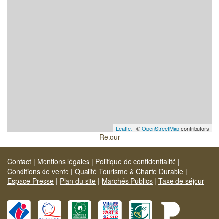
Leaflet
| ©
OpenStreetMap
contributors
Retour
Contact
|
Mentions légales
|
Politique de confidentialité
|
Conditions de vente
|
Qualité Tourisme & Charte Durable
|
Espace Presse
|
Plan du site
|
Marchés Publics
|
Taxe de séjour