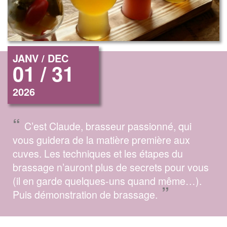
JANV / DEC
01 / 31
2026
“
C’est Claude, brasseur passionné, qui
vous guidera de la matière première aux
cuves. Les techniques et les étapes du
brassage n’auront plus de secrets pour vous
(il en garde quelques-uns quand même…).
”
Puis démonstration de brassage.