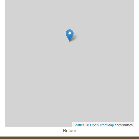
Leaflet
| ©
OpenStreetMap
contributors
Retour