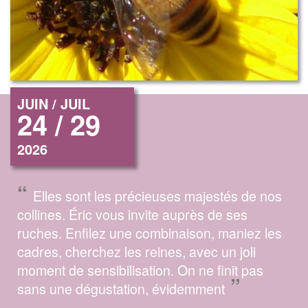
JUIN / JUIL
24 / 29
2026
“
Elles sont les précieuses majestés de nos
collines. Éric vous invite auprès de ses
ruches. Enfilez une combinaison, maniez les
cadres, cherchez les reines, avec un joli
moment de sensibilisation. On ne finit pas
”
sans une dégustation, évidemment