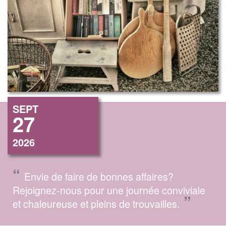
SEPT
27
2026
“
Envie de faire de bonnes affaires?
Rejoignez-nous pour une journée conviviale
”
et chaleureuse et pleins de trouvailles.