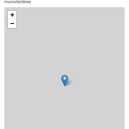
mucoviscidose
+
−