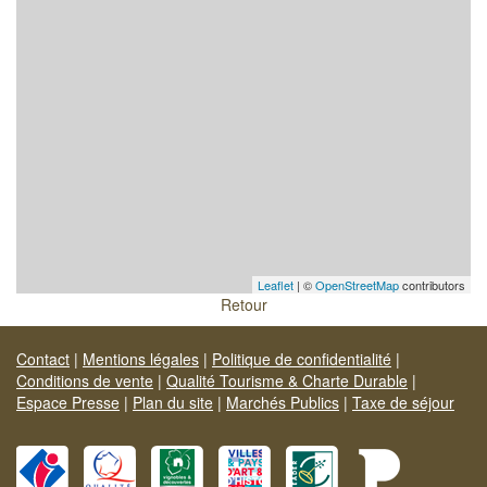
Leaflet
| ©
OpenStreetMap
contributors
Retour
Contact
|
Mentions légales
|
Politique de confidentialité
|
Conditions de vente
|
Qualité Tourisme & Charte Durable
|
Espace Presse
|
Plan du site
|
Marchés Publics
|
Taxe de séjour