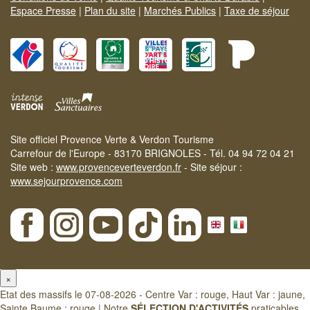
Espace Presse
|
Plan du site
|
Marchés Publics
|
Taxe de séjour
Site officiel Provence Verte & Verdon Tourisme
Carrefour de l'Europe - 83170 BRIGNOLES - Tél. 04 94 72 04 21
Site web :
www.provenceverteverdon.fr
- Site séjour :
www.sejourprovence.com
×
Etat des massifs le 07-08-2026 - Centre Var : rouge, Haut Var : jaune,
Sainte Baume : rouge | Notre
SÉLECTION D'ACTIVITÉS
praticables