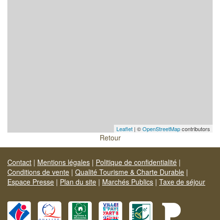
Leaflet
| ©
OpenStreetMap
contributors
Retour
Contact
|
Mentions légales
|
Politique de confidentialité
|
Conditions de vente
|
Qualité Tourisme & Charte Durable
|
Espace Presse
|
Plan du site
|
Marchés Publics
|
Taxe de séjour