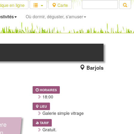
ique en ligne
Carte
stivités
Où dormir, déguster, s'amuser
Barjols
HORAIRES
18:00
LIEU
Galerie simple vitrage
ère
TARIF
Gratuit.
on