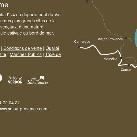
sme
cie d'1/4 du département du Var
e des plus grands sites de la
ovençaux, d'une nature
foule estivale du bord de mer.
|
Conditions de vente
|
Qualité
site
|
Marchés Publics
|
Taxe de
4 72 04 21
www.sejourprovence.com