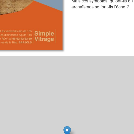
Mais ces symboles, qu'ont-ils e
archaïsmes se font-ils l’écho ?