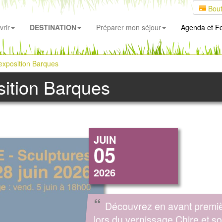
Bout
rir
DESTINATION
Préparer mon séjour
Agenda
et Fe
'exposition Barques
sition Barques
JUIN
05
2026
“
Découvrez en avant premi
lors du vernissage Chire et s