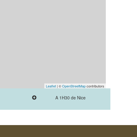
Leaflet
| ©
OpenStreetMap
contributors
A 1H30 de Nice