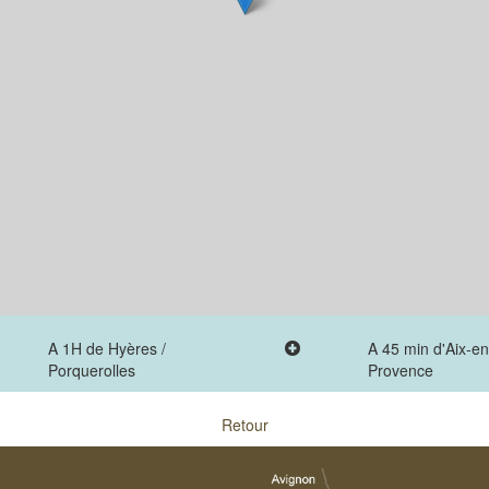
A 1H de Hyères /
A 45 min d'Aix-en
Porquerolles
Provence
Retour