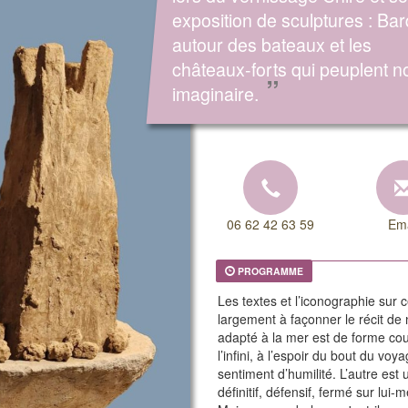
exposition de sculptures : Ba
autour des bateaux et les
châteaux-forts qui peuplent n
”
imaginaire.
06 62 42 63 59
Ema
PROGRAMME
Les textes et l’iconographie sur 
largement à façonner le récit d
adapté à la mer est de forme cour
l’infini, à l’espoir du bout du vo
sentiment d’humilité. L’autre est un
définitif, défensif, fermé sur lu