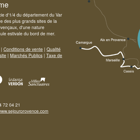
sme
cie d'1/4 du département du Var
e des plus grands sites de la
ovençaux, d'une nature
foule estivale du bord de mer.
|
Conditions de vente
|
Qualité
site
|
Marchés Publics
|
Taxe de
4 72 04 21
www.sejourprovence.com