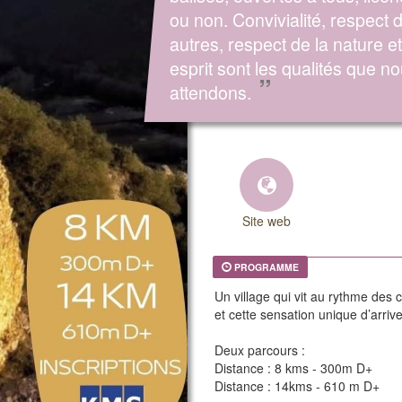
ou non. Convivialité, respect 
autres, respect de la nature e
esprit sont les qualités que n
”
attendons.
Site web
PROGRAMME
Un village qui vit au rythme des 
et cette sensation unique d’arri
Deux parcours :
Distance : 8 kms - 300m D+
Distance : 14kms - 610 m D+