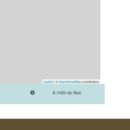
Leaflet
| ©
OpenStreetMap
contributors
A 1H30 de Nice