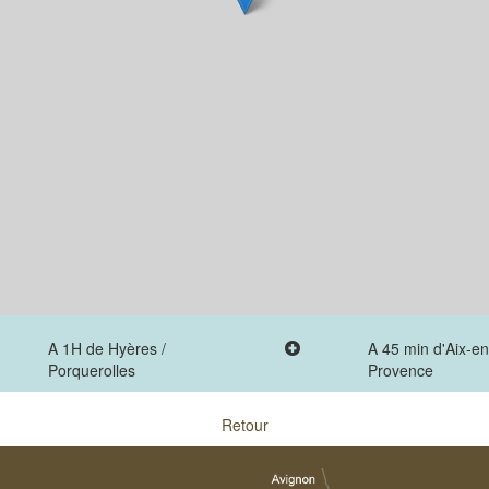
A 1H de Hyères /
A 45 min d'Aix-en
Porquerolles
Provence
Retour