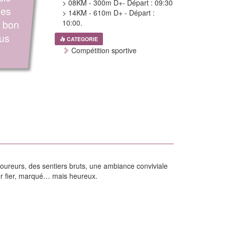
> 08KM - 300m D+- Départ : 09:30
des
> 14KM - 610m D+ - Départ :
t bon
10:00.
ous
CATEGORIE
Compétition sportive
coureurs, des sentiers bruts, une ambiance conviviale
ver fier, marqué… mais heureux.