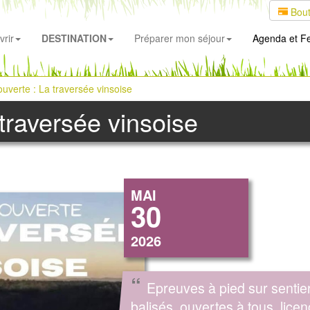
Bout
rir
DESTINATION
Préparer mon séjour
Agenda
et Fe
ouverte : La traversée vinsoise
 traversée vinsoise
MAI
30
2026
“
Epreuves à pied sur sentie
balisés, ouvertes à tous, licen