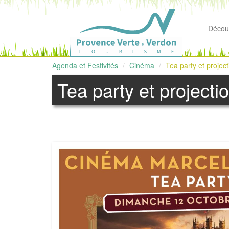
Découv
Agenda et Festivités
Cinéma
Tea party et projec
Tea party et project