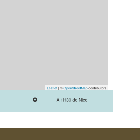
Leaflet
| ©
OpenStreetMap
contributors
A 1H30 de Nice