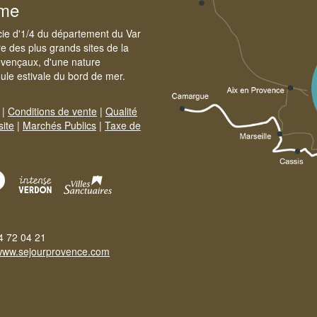
sme
cie d'1/4 du département du Var
e des plus grands sites de la
ovençaux, d'une nature
foule estivale du bord de mer.
|
Conditions de vente
|
Qualité
site
|
Marchés Publics
|
Taxe de
4 72 04 21
www.sejourprovence.com