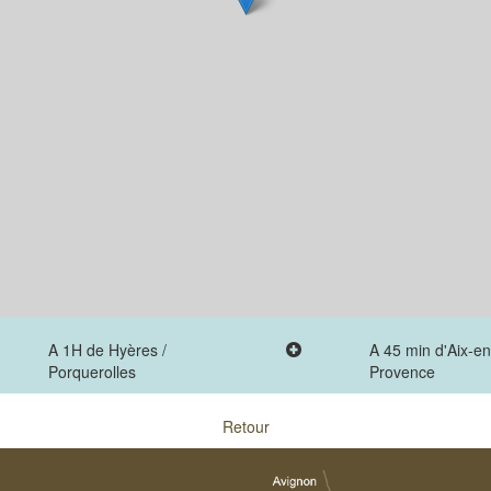
A 1H de Hyères /
A 45 min d'Aix-en
Porquerolles
Provence
Retour