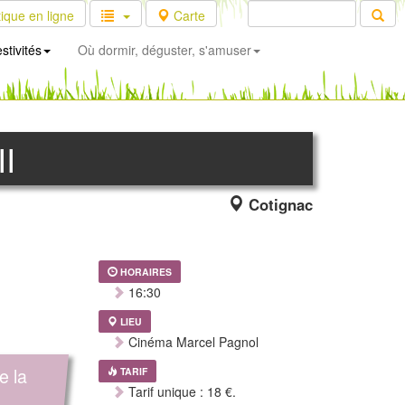
ique en ligne
Carte
stivités
Où dormir, déguster, s'amuser
II
Cotignac
HORAIRES
16:30
LIEU
Cinéma Marcel Pagnol
e la
TARIF
Tarif unique : 18 €.