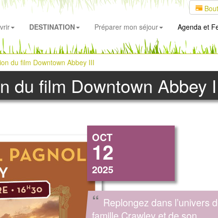
Bout
rir
DESTINATION
Préparer mon séjour
Agenda
et Fe
tion du film Downtown Abbey III
ion du film Downtown Abbey I
OCT
12
2025
“
Replongez dans l’univers d
famille Crawley et de son