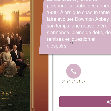
personnel à l’aube des année
1930. Alors que chacun tente
faire évoluer Downton Abbey
son temps, une nouvelle ère
s’annonce, pleine de défis, de
remises en question et
”
d’espoirs.
04 94 04 61 87
A