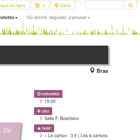
ique en ligne
Carte
stivités
Où dormir, déguster, s'amuser
Bras
HORAIRES
15:00
LIEU
Salle F. Boschero
s. De
TARIF
> Le carton : 3 € | Les 6 cartons