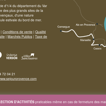
cie d'1/4 du département du Var
e des plus grands sites de la
ovençaux, d'une nature
foule estivale du bord de mer.
|
Conditions de vente
|
Qualité
site
|
Marchés Publics
|
Taxe de
4 72 04 21
www.sejourprovence.com
ECTION D'ACTIVITÉS
praticables même en cas de fermeture des mas