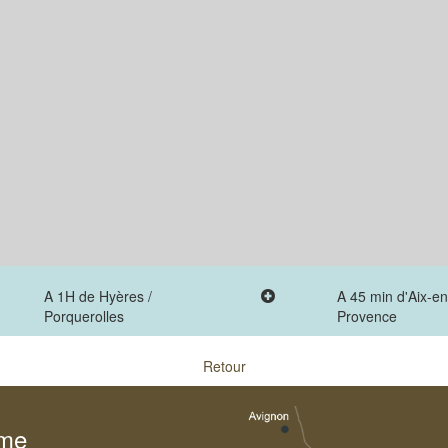
A 1H de Hyères /
A 45 min d'Aix-en
Porquerolles
Provence
Retour
sme