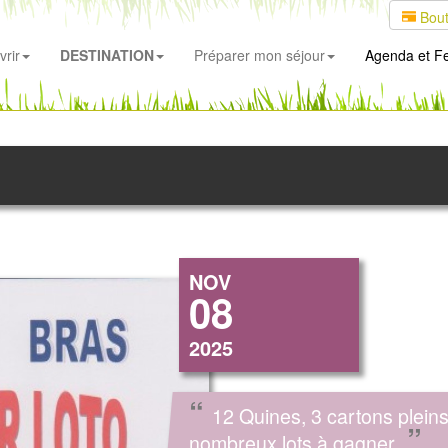
Bout
rir
DESTINATION
Préparer mon séjour
Agenda
et Fe
NOV
08
2025
“
12 Quines, 3 cartons plein
”
nombreux lots à gagner.