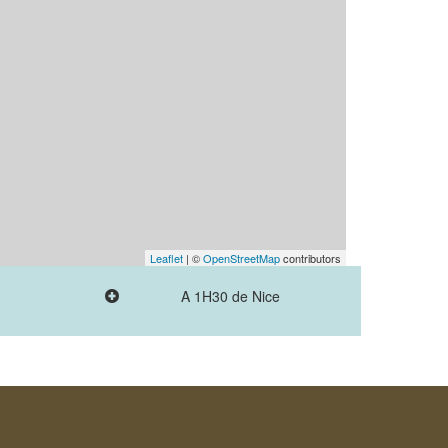
Leaflet
| ©
OpenStreetMap
contributors
A 1H30 de Nice