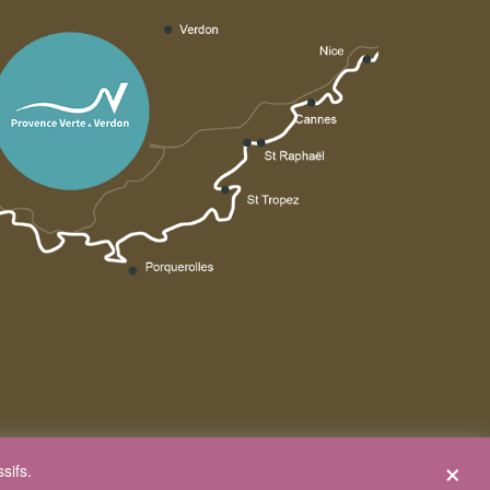
×
sifs.