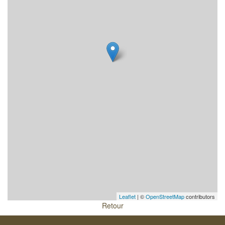
Leaflet
| ©
OpenStreetMap
contributors
Retour