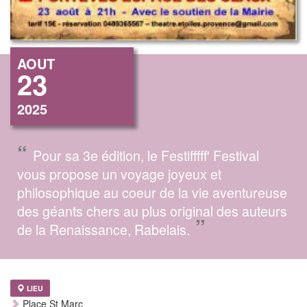
AOUT
23
2025
“
Pour sa 3e édition, le Festifffff' Festival
vous propose un voyage joyeux et
philosophique au coeur de la vie aventureuse
des géants chers au plus original des auteurs
”
de la Renaissance, Rabelais.
LIEU
Place St Marc