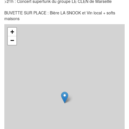
>21h : Concert superfunk du groupe LE CLEN de Marseille
BUVETTE SUR PLACE : Bière LA SNOOK et Vin local + softs
maisons
+
−