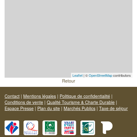
Leaflet
| ©
OpenStreetMap
contributors
Retour
Contact
|
Mentions légales
|
Politique de confidentialité
|
Conditions de vente
|
Qualité Tourisme & Charte Durable
|
Espace Presse
|
Plan du site
|
Marchés Publics
|
Taxe de séjour