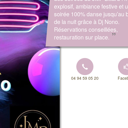
explosif, ambiance festive et 
soirée 100% danse jusqu’au 
de la nuit grâce à Dj Nono.
Réservations conseillées,
”
restauration sur place.
04 94 59 05 20
Face