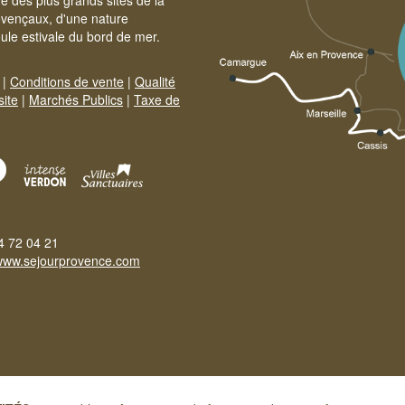
e des plus grands sites de la
ovençaux, d'une nature
foule estivale du bord de mer.
|
Conditions de vente
|
Qualité
site
|
Marchés Publics
|
Taxe de
4 72 04 21
www.sejourprovence.com