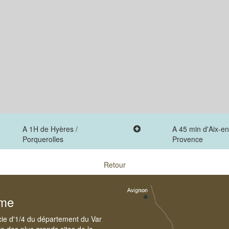
A 1H de Hyères /
A 45 min d'Aix-en
Porquerolles
Provence
Retour
sme
cie d'1/4 du département du Var