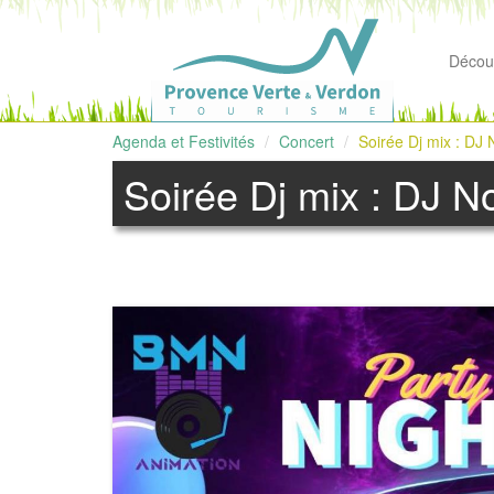
Découv
Agenda et Festivités
Concert
Soirée Dj mix : DJ
Soirée Dj mix : DJ N