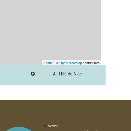
Leaflet
| ©
OpenStreetMap
contributors
A 1H30 de Nice