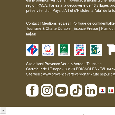
est le poumon vert de la Provence, à moins d'une heur
région PACA. Partez à la découverte de 43 villages pr
préservée, d'un Pays d'Art et d'Histoire, à l'abri de la 
Contact
|
Mentions légales
|
Politique de confidentialité
Tourisme & Charte Durable
|
Espace Presse
|
Plan du 
séjour
Site officiel Provence Verte & Verdon Tourisme
Carrefour de l'Europe - 83170 BRIGNOLES - Tél. 04 9
Site web :
www.provenceverteverdon.fr
- Site séjour :
×