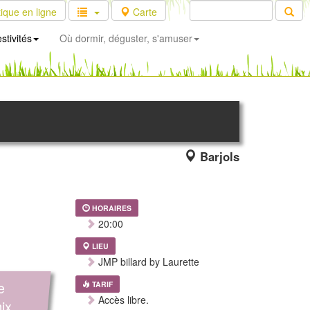
ique en ligne
Carte
stivités
Où dormir, déguster, s'amuser
Barjols
HORAIRES
20:00
LIEU
JMP billard by Laurette
e
TARIF
Accès libre.
ix