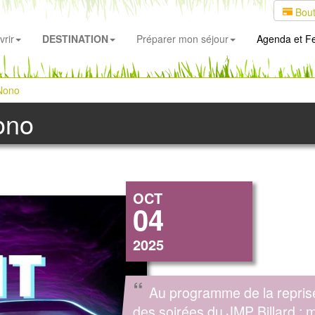
Bout
rir
DESTINATION
Préparer mon séjour
Agenda
et Fe
 Nono
ono
OCT
04
2025
“
Au programme de la repris
des soirées du JMP Billard : m