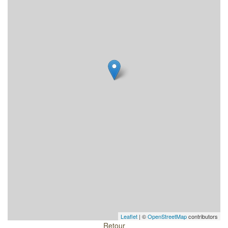
Leaflet
| ©
OpenStreetMap
contributors
Retour