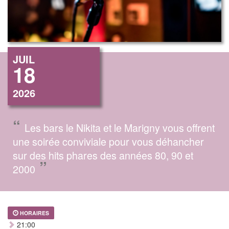
JUIL
18
2026
“
Les bars le Nikita et le Marigny vous offrent
une soirée conviviale pour vous déhancher
sur des hits phares des années 80, 90 et
”
2000
HORAIRES
21:00