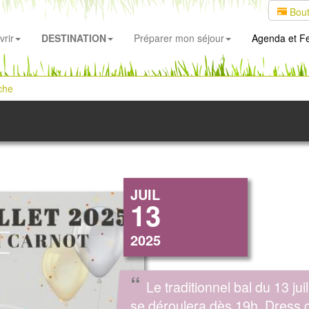
Bout
rir
DESTINATION
Préparer mon séjour
Agenda
et Fe
che
JUIL
13
2025
“
Le traditionnel bal du 13 juil
se déroulera dès 19h. Dress 