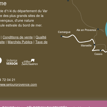
sme
cie d'1/4 du département du Var
e des plus grands sites de la
ovençaux, d'une nature
foule estivale du bord de mer.
|
Conditions de vente
|
Qualité
site
|
Marchés Publics
|
Taxe de
4 72 04 21
www.sejourprovence.com