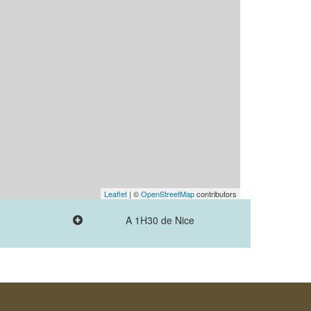
Leaflet
| ©
OpenStreetMap
contributors
A 1H30 de Nice