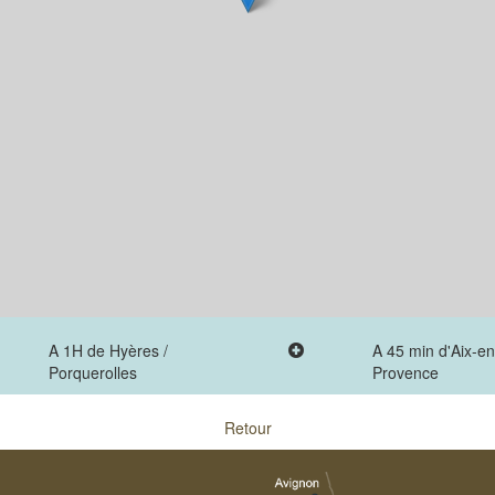
A 1H de Hyères /
A 45 min d'Aix-en
Porquerolles
Provence
Retour