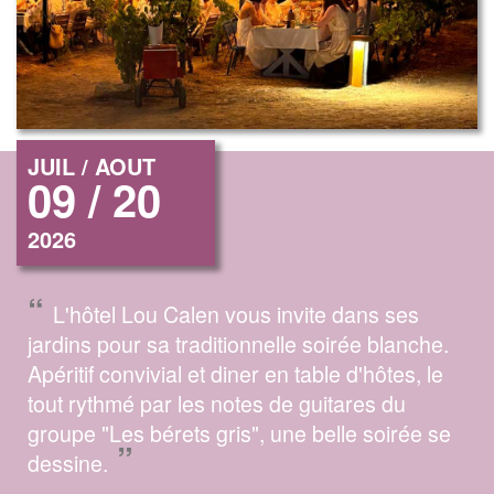
JUIL / AOUT
09 / 20
2026
“
L'hôtel Lou Calen vous invite dans ses
jardins pour sa traditionnelle soirée blanche.
Apéritif convivial et diner en table d'hôtes, le
tout rythmé par les notes de guitares du
groupe "Les bérets gris", une belle soirée se
”
dessine.