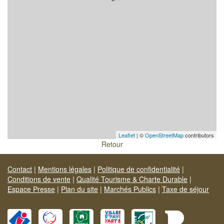
Leaflet
| ©
OpenStreetMap
contributors
Retour
Contact
|
Mentions légales
|
Politique de confidentialité
|
Conditions de vente
|
Qualité Tourisme & Charte Durable
|
Espace Presse
|
Plan du site
|
Marchés Publics
|
Taxe de séjour