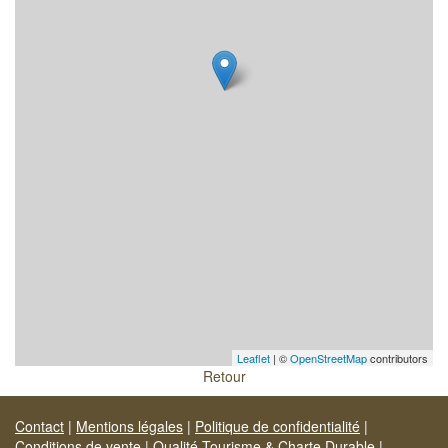
Leaflet
| ©
OpenStreetMap
contributors
Retour
Contact
|
Mentions légales
|
Politique de confidentialité
|
Conditions de vente
|
Qualité Tourisme & Charte Durable
|