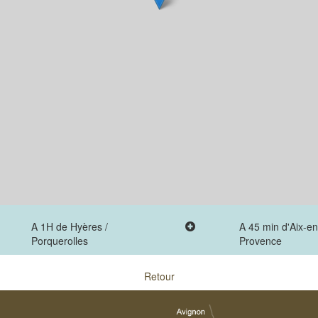
A 1H de Hyères /
A 45 min d'Aix-en
Porquerolles
Provence
Retour