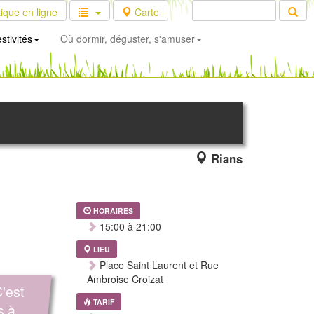
ique en ligne
Carte
stivités
Où dormir, déguster, s'amuser
Rians
HORAIRES
15:00 à 21:00
LIEU
Place Saint Laurent et Rue
Ambroise Croizat
'est
TARIF
s à