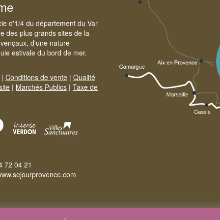
sme
cie d'1/4 du département du Var
e des plus grands sites de la
ovençaux, d'une nature
foule estivale du bord de mer.
|
Conditions de vente
|
Qualité
site
|
Marchés Publics
|
Taxe de
4 72 04 21
www.sejourprovence.com