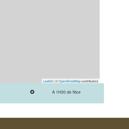
Leaflet
| ©
OpenStreetMap
contributors
A 1H30 de Nice