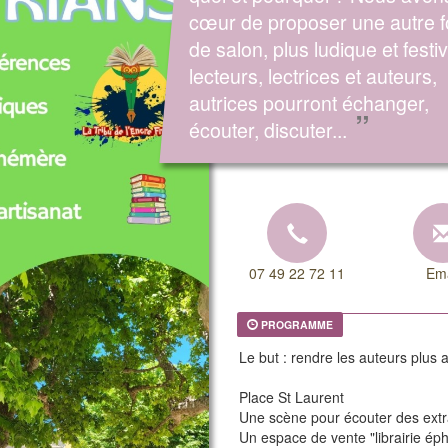
cœur de proposer une autre 
de salon, plus ludique et festi
lecteurs, lectrices et auteurs,
autrices pourront échanger,
”
écouter, discuter...
07 49 22 72 11
Ema
PROGRAMME
Le but : rendre les auteurs plus a
Place St Laurent
Une scène pour écouter des extra
Un espace de vente "librairie é