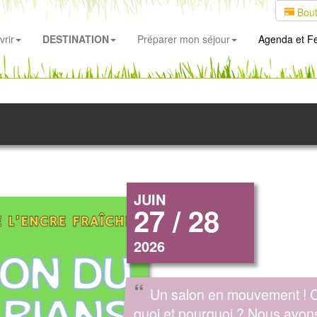
Bout
rir
DESTINATION
Préparer mon séjour
Agenda
et Fe
JUIN
27 / 28
2026
“
Un salon en mouvement ! C
quoi et pourquoi ? Nous avon