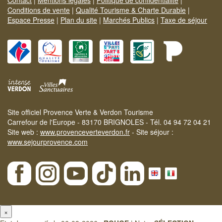
Contact
|
Mentions légales
|
Politique de confidentialité
|
Conditions de vente
|
Qualité Tourisme & Charte Durable
|
Espace Presse
|
Plan du site
|
Marchés Publics
|
Taxe de séjour
Site officiel Provence Verte & Verdon Tourisme
Carrefour de l'Europe - 83170 BRIGNOLES - Tél. 04 94 72 04 21
Site web :
www.provenceverteverdon.fr
- Site séjour :
www.sejourprovence.com
×