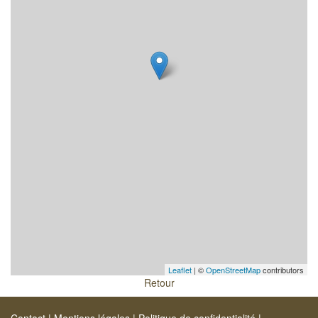
Leaflet
| ©
OpenStreetMap
contributors
Retour