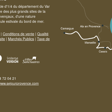
cie d'1/4 du département du Var
e des plus grands sites de la
ovençaux, d'une nature
foule estivale du bord de mer.
|
Conditions de vente
|
Qualité
site
|
Marchés Publics
|
Taxe de
4 72 04 21
www.sejourprovence.com