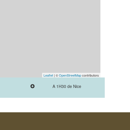
Leaflet
| ©
OpenStreetMap
contributors
A 1H30 de Nice