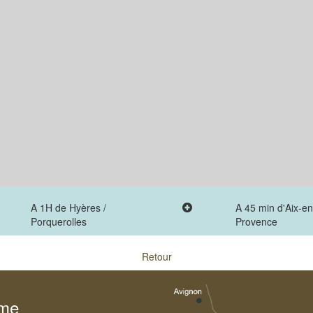
A 1H de Hyères /
A 45 min d'Aix-en
Porquerolles
Provence
Retour
sme