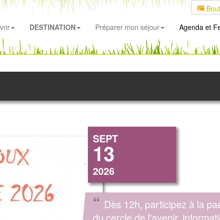
Bout
rir
DESTINATION
Préparer mon séjour
Agenda
et Fe
SEPT
13
2026
“
Dès 12h, participez à la pae
du cercle de l'avenir. informat