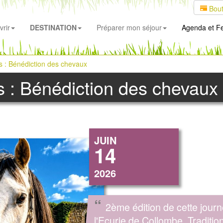
Bout
rir
DESTINATION
Préparer mon séjour
Agenda
et Fe
s : Bénédiction des chevaux
s : Bénédiction des chevaux
JUIN
14
2026
“
2ème édition de cette jour
l'Ecurie de Collombe. Traditio