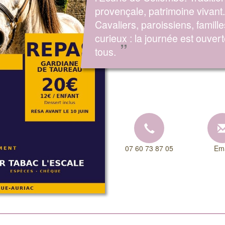
provençale, patrimoine vivant.
Cavaliers, paroissiens, famille
curieux : la journée est ouvert
”
tous.
07 60 73 87 05
Ema