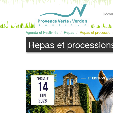
Découv
Agenda et Festivités
Repas
Repas et procession
Repas et procession