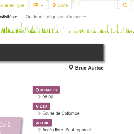
ique en ligne
Carte
stivités
Où dormir, déguster, s'amuser
Brue Auriac
HORAIRES
08:00
LIEU
Ecurie de Collombe
née à
TARIF
Accès libre. Sauf repas et
n