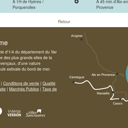
A 1H de Hyères /
A 45 min d'Aix-en
Porquerolles
Provence
Retour
sme
cie d'1/4 du département du Var
e des plus grands sites de la
ovençaux, d'une nature
foule estivale du bord de mer.
|
Conditions de vente
|
Qualité
site
|
Marchés Publics
|
Taxe de