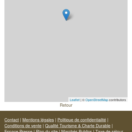
Leaflet
| ©
OpenStreetMap
contributors
Retour
Contact
|
Mentions légales
|
Politique de confidentialité
|
Conditions de vente
|
Qualité Tourisme & Charte Durable
|
Espace Presse
|
Plan du site
|
Marchés Publics
|
Taxe de séjour