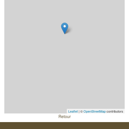
Leaflet
| ©
OpenStreetMap
contributors
Retour