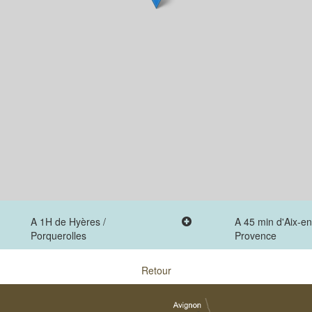
A 1H de Hyères /
A 45 min d'Aix-en
Porquerolles
Provence
Retour