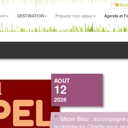
Bout
rir
DESTINATION
Préparer mon séjour
Agenda
et Fe
AOUT
12
2026
“
Mister Blaiz , accompagné 
la chanteuse Charlie vous pr