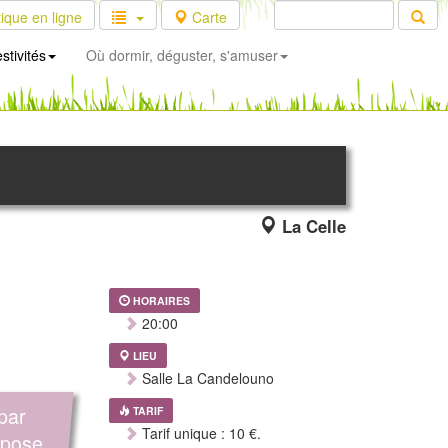
ique en ligne
Carte
stivités
Où dormir, déguster, s'amuser
La Celle
HORAIRES
20:00
LIEU
Salle La Candelouno
par
TARIF
Tarif unique : 10 €.
opose