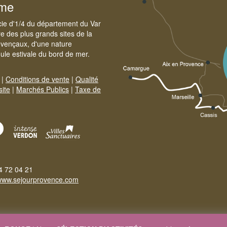
sme
cie d'1/4 du département du Var
e des plus grands sites de la
ovençaux, d'une nature
foule estivale du bord de mer.
|
Conditions de vente
|
Qualité
site
|
Marchés Publics
|
Taxe de
4 72 04 21
www.sejourprovence.com