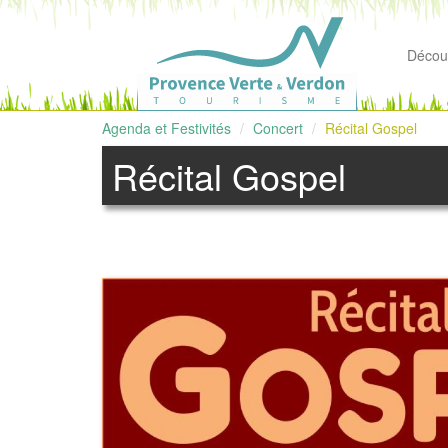
Découv
Agenda et Festivités
Concert
Récital Gospel
Récital Gospel