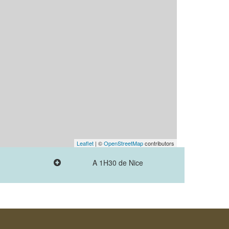
Leaflet
| ©
OpenStreetMap
contributors
A 1H30 de Nice