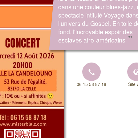
dans une couleur blues-jazz,
spectacle intitulé Voyage dan
l'univers du Gospel. En toile d
fond, l'incroyable espoir des
”
esclaves afro-américains
06 15 58 87 18
Site